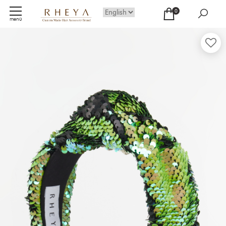
0
menü