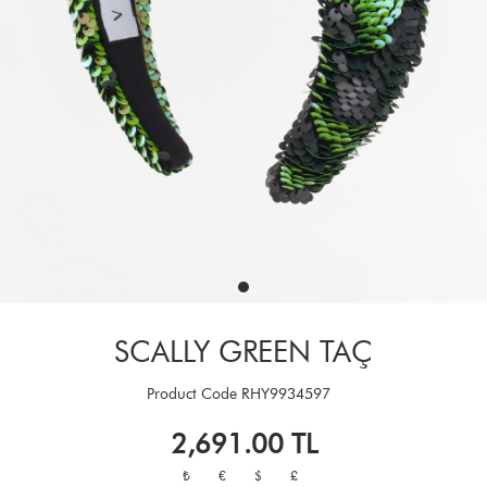
SCALLY GREEN TAÇ
Product Code
RHY9934597
2,691.00
TL
₺
€
$
£