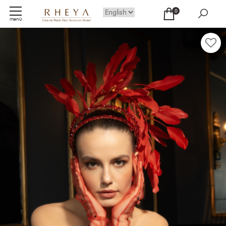
0
menü