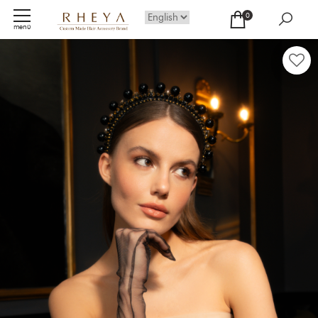
0
menü