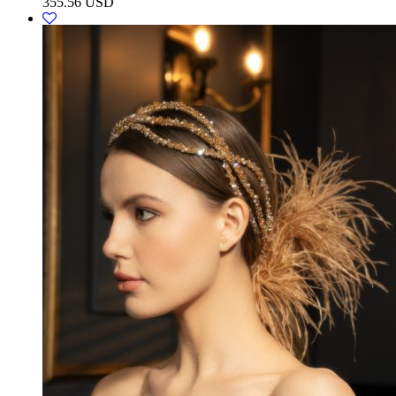
355.56
USD