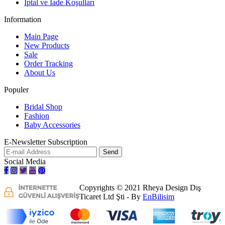
İptal ve İade Koşulları
Information
Main Page
New Products
Sale
Order Tracking
About Us
Populer
Bridal Shop
Fashion
Baby Accessories
E-Newsletter Subscription
Social Media
Copyrights © 2021 Rheya Design Dış
Ticaret Ltd Şti - By
EnBilisim