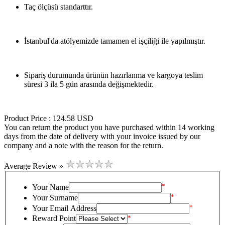
Taç ölçüsü standarttır.
İstanbul'da atölyemizde tamamen el işçiliği ile yapılmıştır.
Sipariş durumunda ürünün hazırlanma ve kargoya teslim
süresi 3 ila 5 gün arasında değişmektedir.
Product Price :
124.58
USD
You can return the product you have purchased within 14 working
days from the date of delivery with your invoice issued by our
company and a note with the reason for the return.
Average Review »
*
Your Name
*
Your Surname
*
Your Email Address
Reward Point
*