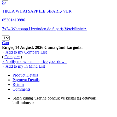
TIKLA WHATSAPP İLE SİPARİŞ VER
05301410886
7x24 Whatsapp Üzerinden de Sipariş Verebilirsiniz.
Cart
En geç 14 August, 2026 Cuma günü kargoda.
·
Add to my Compare List
(
Compare
)
·
Notify me when the price goes down
·
Add to my In Mind List
Product Details
Payment Details
Return
Comments
Saten kumaş üzerine boncuk ve kristal taş detayları
kullanılmıştır.