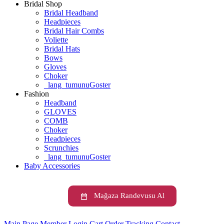
Bridal Shop
Bridal Headband
Headpieces
Bridal Hair Combs
Voliette
Bridal Hats
Bows
Gloves
Choker
_lang_tumunuGoster
Fashion
Headband
GLOVES
COMB
Choker
Headpieces
Scrunchies
_lang_tumunuGoster
Baby Accessories
Mağaza Randevusu Al
Main Page
Member Login
Cart
Order Tracking
Contact