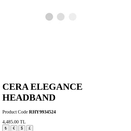
CERA ELEGANCE
HEADBAND
Product Code
RHY9934524
4,485.00
TL
₺
€
$
£