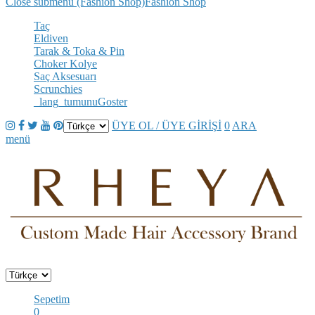
Close submenu (Fashion Shop)
Fashion Shop
Taç
Eldiven
Tarak & Toka & Pin
Choker Kolye
Saç Aksesuarı
Scrunchies
_lang_tumunuGoster
ÜYE OL / ÜYE GİRİŞİ
0
ARA
menü
Sepetim
0