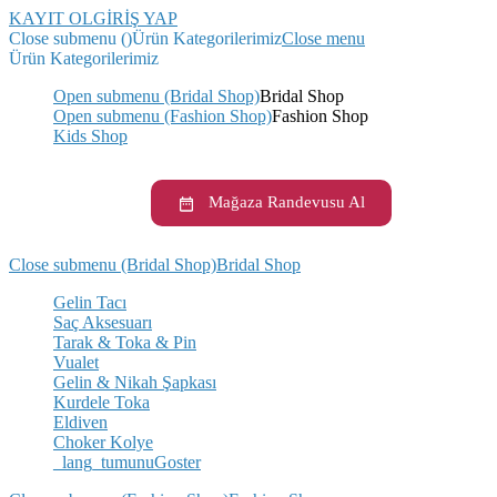
KAYIT OL
GİRİŞ YAP
Close submenu ()
Ürün Kategorilerimiz
Close menu
Ürün Kategorilerimiz
Open submenu (Bridal Shop)
Bridal Shop
Open submenu (Fashion Shop)
Fashion Shop
Kids Shop
Mağaza Randevusu Al
Close submenu (Bridal Shop)
Bridal Shop
Gelin Tacı
Saç Aksesuarı
Tarak & Toka & Pin
Vualet
Gelin & Nikah Şapkası
Kurdele Toka
Eldiven
Choker Kolye
_lang_tumunuGoster