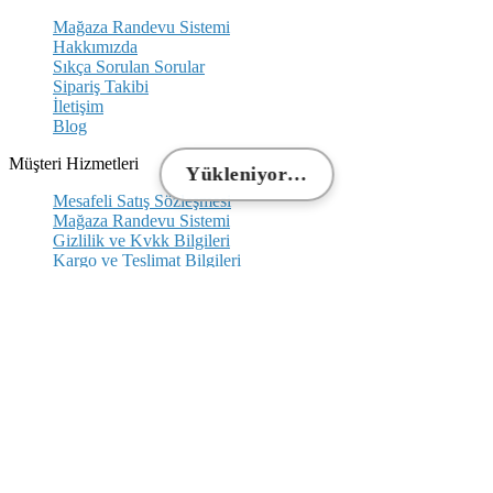
Mağaza Randevu Sistemi
Hakkımızda
Sıkça Sorulan Sorular
Sipariş Takibi
İletişim
Blog
Müşteri Hizmetleri
Yükleniyor…
Mesafeli Satış Sözleşmesi
Mağaza Randevu Sistemi
Gizlilik ve Kvkk Bilgileri
Kargo ve Teslimat Bilgileri
İptal ve İade Koşulları
Hızlı Erişim
Ana Sayfa
Yeni Ürünler
İndirimdeki Ürünler
Sipariş Takip
Hakkımızda
Popüler Kategoriler