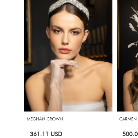
CARMEN HEADPIECE
PENELOP
500.00
USD
569.