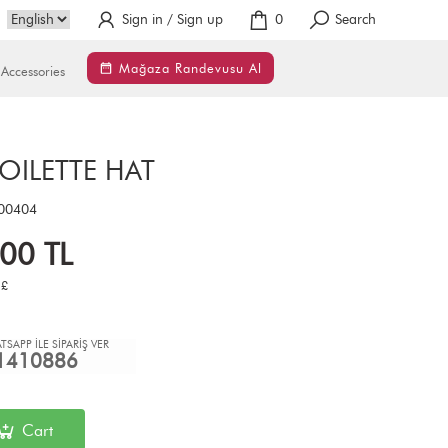
Sign in / Sign up
0
Search
Mağaza Randevusu Al
Accessories
OILETTE HAT
00404
.00
TL
£
TSAPP İLE SİPARİŞ VER
1410886
Cart