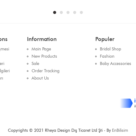
ons
Information
Populer
şmesi
Main Page
Bridal Shop
New Products
Fashion
eri
Sale
Baby Accessories
gileri
Order Tracking
rı
About Us
Copyrights © 2021 Rheya Design Dış Ticaret Ltd Şti - By
EnBilisim