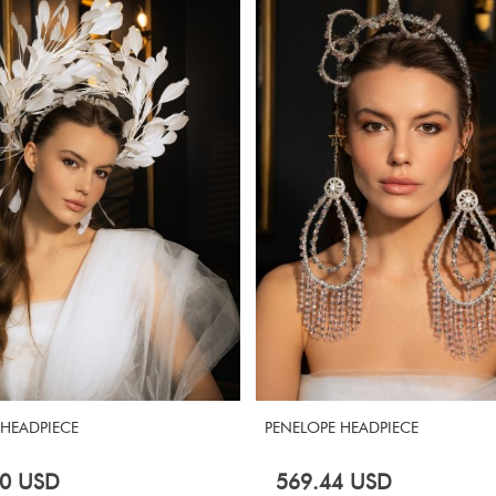
E HEADPIECE
BOW COMB
44
USD
291.67
USD