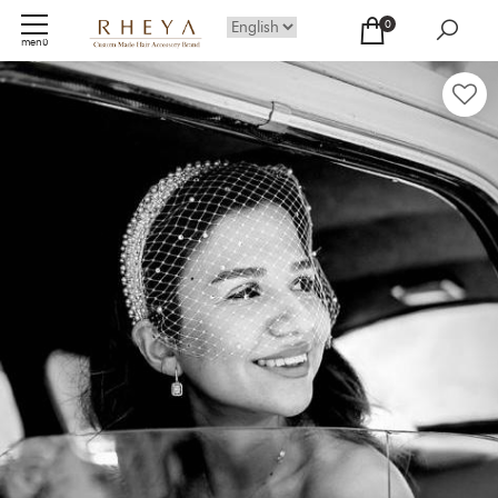
0
menü