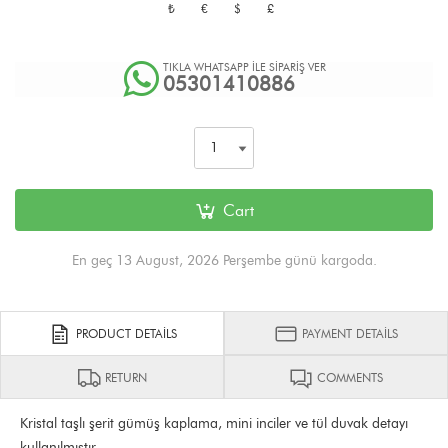
₺
€
$
£
TIKLA WHATSAPP İLE SİPARİŞ VER
05301410886
Cart
En geç 13 August, 2026 Perşembe günü kargoda.
PRODUCT DETAILS
PAYMENT DETAILS
RETURN
COMMENTS
Kristal taşlı şerit gümüş kaplama, mini inciler ve tül duvak detayı
kullanılmıştır.