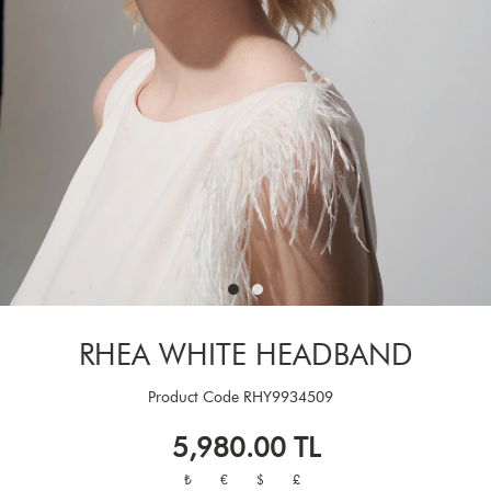
RHEA WHITE HEADBAND
Product Code
RHY9934509
5,980.00
TL
₺
€
$
£