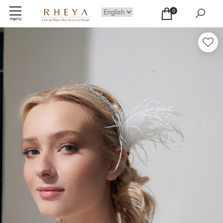
0
menü