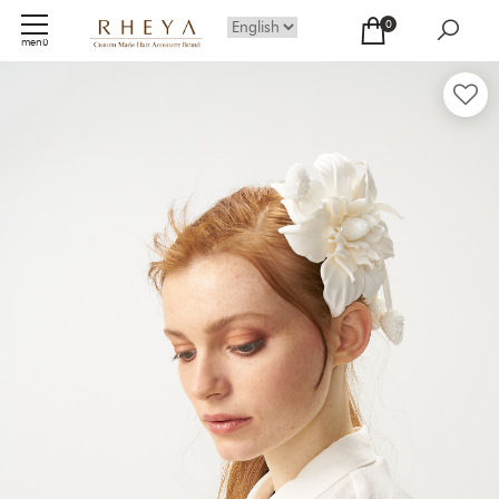
0
menü