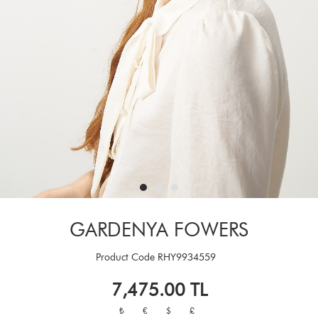
GARDENYA FOWERS
Product Code
RHY9934559
7,475.00
TL
₺
€
$
£