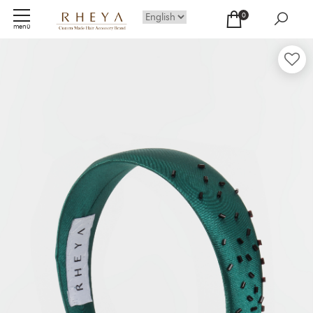
0
menü