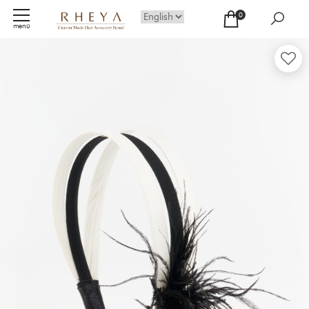
0
menü