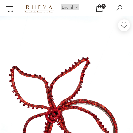
0
menü